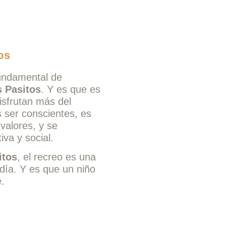
os
fundamental de
s Pasitos
. Y es que es
disfrutan más del
s ser conscientes, es
valores, y se
iva y social.
itos
, el recreo es una
día. Y es que un niño
.