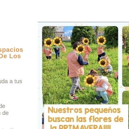
spacios
 De Los
uda a tus
ede
n de