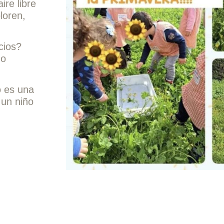
ire libre
loren,
cios?
mo
o es una
 un niño